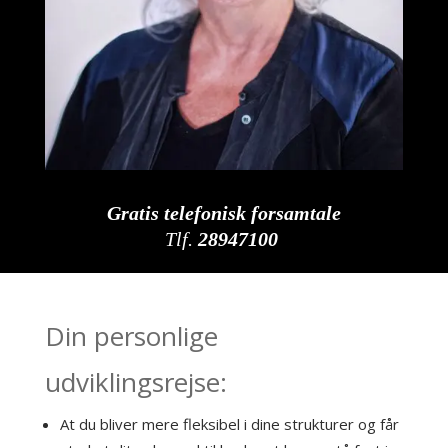
Gratis telefonisk forsamtale
Tlf.
28947100
Din personlige
udviklingsrejse:
At du bliver mere fleksibel i dine strukturer og får