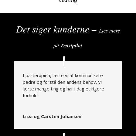
Det siger kunderne –
Læs mere
på
Trustpilot
I parterapien, lærte vi at kommunikere
bedre og forstå den andens behov. Vi
lærte mange ting og har i dag et rigere
forhold.
Lissi og Carsten Johansen