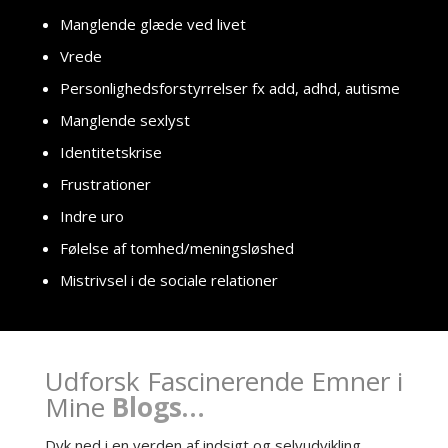
Manglende glæde ved livet
Vrede
Personlighedsforstyrrelser fx add, adhd, autisme
Manglende sexlyst
Identitetskrise
Frustrationer
Indre uro
Følelse af tomhed/meningsløshed
Mistrivsel i de sociale relationer
Udforsk Fascinerende Emner i
Mine
Blogs…
Dyk ned i en verden af indsigt og selvudvikling