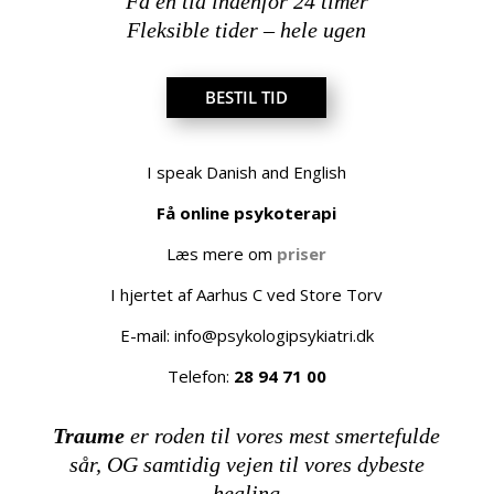
Få en tid indenfor 24 timer
Fleksible tider – hele ugen
BESTIL TID
I speak Danish and English
Få online psykoterapi
Læs mere om
priser
I hjertet af Aarhus C ved Store Torv
E-mail:
info@psykologipsykiatri.dk
Telefon:
28 94 71 00
Traume
er roden til vores mest smertefulde
sår, OG samtidig vejen til vores dybeste
healing