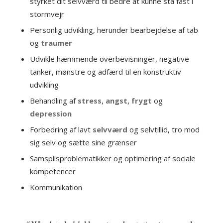
styrket dit selvværd til bedre at kunne stå fast i
stormvejr
Personlig udvikling, herunder bearbejdelse af tab
og
traumer
Udvikle hæmmende overbevisninger, negative
tanker, mønstre og adfærd til en konstruktiv
udvikling
Behandling af
stress
,
angst, frygt
og
depression
Forbedring af lavt
selvværd
og selvtillid, tro mod
sig selv og sætte sine grænser
Samspilsproblematikker og optimering af sociale
kompetencer
Kommunikation