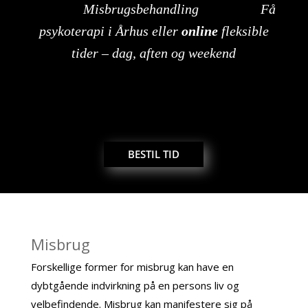
Misbrugsbehandling
Få
psykoterapi i Århus eller
online
fleksible
tider – dag, aften og weekend
BESTIL TID
Misbrug
Forskellige former for misbrug kan have en
dybtgående indvirkning på en persons liv og
velbefindende. Misbrug kan manifestere sig på