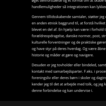
øget selvforståelse og et formål om at skabe
handlemuligheder så integrationen kan lykke
Gennem tillidsskabende samtaler, støtter je
en anden etnisk baggrund til, at forstå hvilk
blevet en del af. En hjælp kan være i forhold ti
forældreopdragelse, danske normer, post, str
kulturelle forventninger og de praktiske gøremå
og have styr på deres hverdag. Og være åbne 
historie og måder at gøre og navigere.
Desuden er jeg tovholder eller bindeled, sam
kontakt med samarbejdsparter. F.eks. i proce
foreningsliv eller deres børn i skoler og dagi
kender jeg til det at arbejde med tolk, og jeg k
denne forbindelse og kan undervise i.