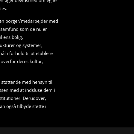
 en øget bevidsthed om egne
des.
g en borger/medarbejder med
et samfund som de nu er
l ens bolig,
ukturer og systemer,
l i forhold til at etablere
overfor deres kultur,
t støttende med hensyn til
ssen med at indsluse dem i
nstitutioner. Derudover,
an også tilbyde støtte i