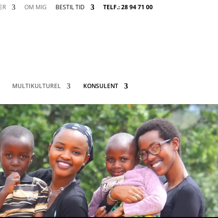
ER
OM MIG
BESTIL TID
TELF.: 28 94 71 00
MULTIKULTUREL
KONSULENT