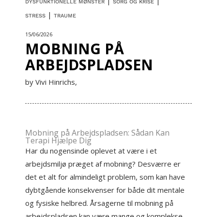
|
|
DYSFUNKTIONELLE MØNSTER
SORG OG KRISE
|
STRESS
TRAUME
15/06/2026
MOBNING PÅ
ARBEJDSPLADSEN
by Vivi Hinrichs,
Mobning på Arbejdspladsen: Sådan Kan
Terapi Hjælpe Dig
Har du nogensinde oplevet at være i et
arbejdsmiljø præget af mobning? Desværre er
det et alt for almindeligt problem, som kan have
dybtgående konsekvenser for både dit mentale
og fysiske helbred. Årsagerne til mobning på
arbejdspladsen kan være mange og komplekse,