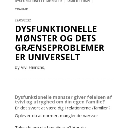
|
|
DYSFUNKTIONELLE MØNSTER
FAMILIETERAPI
TRAUME
22/05/2022
DYSFUNKTIONELLE
MØNSTER OG DETS
GRÆNSEPROBLEMER
ER UNIVERSELT
by Vivi Hinrichs,
Dysfunktionelle mønster giver følelsen af
tvivl og utryghed om din egen familie?
Er det svært at være dig i relationerne /familien?
Oplever du at normer, manglende nærvær
Taler de om dig bag din ryg? Har du