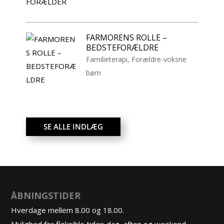
FARMORENS ROLLE –
BEDSTEFORÆLDRE
Familieterapi
,
Forældre-voksne
børn
SE ALLE INDLÆG
ÅBNINGSTIDER
Hverdage mellem 8.00 og 18.00.