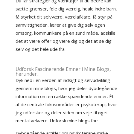
Du får strategier og værktøjer til du bedre kan
sætte grænser, føle dig værdig, heale indre barn,
få styrket dit selvværd, værdiafklare, få styr på
samvittigheden, lærer at give dig selv egen
omsorg, kommunikere på en sund måde, adskille
det at være offer og være dig og det at se dig
selv og det hele ude fra.
Udforsk Fascinerende Emner i Mine
Blogs
,
herunder..
Dyk ned i en verden af indsigt og selvudvikling
gennem mine blogs, hvor jeg deler dybdegående
information om en række spændende emner. Ét
af de centrale fokusområder er psykoterapi, hvor
jeg udforsker og deler viden om veje til øget
mental velvære. Udforsk mine blogs for:
Dybdegående artikler om psykoterapeutiske