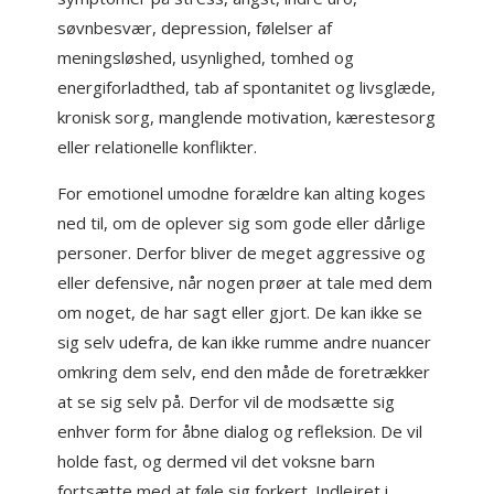
søvnbesvær, depression, følelser af
meningsløshed, usynlighed, tomhed og
energiforladthed, tab af spontanitet og livsglæde,
kronisk sorg, manglende motivation, kærestesorg
eller relationelle konflikter.
For emotionel umodne forældre kan alting koges
ned til, om de oplever sig som gode eller dårlige
personer. Derfor bliver de meget aggressive og
eller defensive, når nogen prøer at tale med dem
om noget, de har sagt eller gjort. De kan ikke se
sig selv udefra, de kan ikke rumme andre nuancer
omkring dem selv, end den måde de foretrækker
at se sig selv på. Derfor vil de modsætte sig
enhver form for åbne dialog og refleksion. De vil
holde fast, og dermed vil det voksne barn
fortsætte med at føle sig forkert. Indlejret i