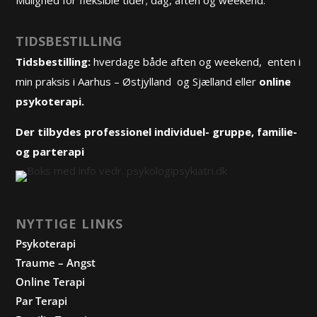
Mulighed for fleksible tider; dag, aften og weekend.
TIDSBESTILLING
Tidsbestilling:
hverdage både aften og weekend, enten i
min praksis i Aarhus – Østjylland og Sjælland eller
online
psykoterapi.
Der tilbydes professionel
individuel-
,
gruppe
, familie-
og
parterapi
NYTTIGE LINKS
Psykoterapi
Traume – Angst
Online Terapi
Par Terapi