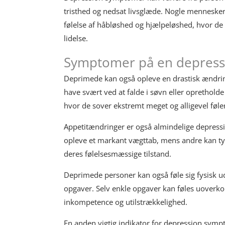
tristhed og nedsat livsglæde. Nogle mennesk
følelse af håbløshed og hjælpeløshed, hvor de f
lidelse.
Symptomer på en depress
Deprimede kan også opleve en drastisk ændrin
have svært ved at falde i søvn eller oprethold
hvor de sover ekstremt meget og alligevel føler
Appetitændringer er også almindelige depress
opleve et markant vægttab, mens andre kan ty 
deres følelsesmæssige tilstand.
Deprimede personer kan også føle sig fysisk ud
opgaver. Selv enkle opgaver kan føles uoverkom
inkompetence og utilstrækkelighed.
En anden vigtig indikator for depression symp