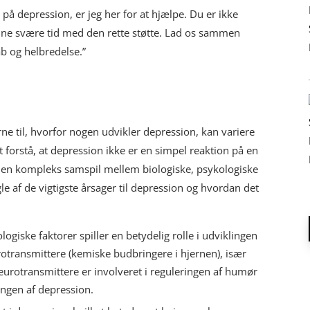
å depression, er jeg her for at hjælpe. Du er ikke
ne svære tid med den rette støtte. Lad os sammen
b og helbredelse.”
ne til, hvorfor nogen udvikler depression, kan variere
 at forstå, at depression ikke er en simpel reaktion på en
f en kompleks samspil mellem biologiske, psykologiske
le af de vigtigste årsager til depression og hvordan det
ologiske faktorer spiller en betydelig rolle i udviklingen
rotransmittere (kemiske budbringere i hjernen), især
urotransmittere er involveret i reguleringen af humør
lingen af depression.