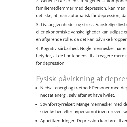
Genetik: Der er en stærk genetisk komponent
familiemedlemmer med depression, kan man hav
det ikke, at man automatisk får depression, da 
Livsbegivenheder og stress: Vanskelige livsb
eller økonomiske vanskeligheder kan udløse en
en afgørende rolle, da det kan påvirke kroppe
Kognitiv sårbarhed: Nogle mennesker har en 
betyder, at de har tendens til at reagere mere
for depression.
Fysisk påvirkning af depre
Nedsat energi og træthed: Personer med depr
nedsat energi, selv efter at have hvilet.
Søvnforstyrrelser: Mange mennesker med d
søvnløshed eller hypersomni (overdreven sø
Appetitændringer: Depression kan føre til æn