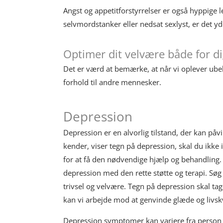
Angst og appetitforstyrrelser er også hyppige 
selvmordstanker eller nedsat sexlyst, er det yde
Optimer dit velvære både for di
Det er værd at bemærke, at når vi oplever ubeh
forhold til andre mennesker.
Depression
Depression er en alvorlig tilstand, der kan påvir
kender, viser tegn på depression, skal du ikke
for at få den nødvendige hjælp og behandling
depression med den rette støtte og terapi. Sø
trivsel og velvære. Tegn på depression skal ta
kan vi arbejde mod at genvinde glæde og livskv
Depression symptomer kan variere fra person ti