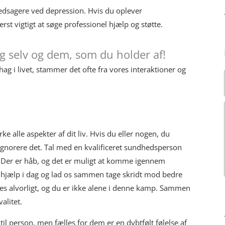
ledsagere ved depression. Hvis du oplever
rst vigtigt at søge professionel hjælp og støtte.
g selv og dem, som du holder af!
ag i livet, stammer det ofte fra vores interaktioner og
ke alle aspekter af dit liv. Hvis du eller nogen, du
 ignorere det. Tal med en kvalificeret sundhedsperson
. Der er håb, og det er muligt at komme igennem
g hjælp i dag og lad os sammen tage skridt mod bedre
ges alvorligt, og du er ikke alene i denne kamp. Sammen
alitet.
l person, men fælles for dem er en dybtfølt følelse af