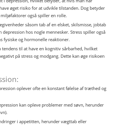
 i depression, hvilket betyder, at hvis man har
e øget risiko for at udvikle tilstanden. Dog betyder
miljøfaktorer også spiller en rolle.
egivenheder såsom tab af en elsket, skilsmisse, jobtab
 depression hos nogle mennesker. Stress spiller også
ns fysiske og hormonelle reaktioner.
tendens til at have en kognitiv sårbarhed, hvilket
 negativt på stress og modgang. Dette kan øge risikoen
ssion:
ession oplever ofte en konstant følelse af træthed og
epression kan opleve problemer med søvn, herunder
vn).
dringer i appetitten, herunder vægttab eller