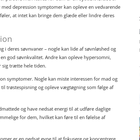
er med depression symptomer kan opleve en vedvarende
øler, at intet kan bringe dem glæde eller lindre deres
ion
g i deres søvnvaner – nogle kan lide af søvnløshed og
e en god søvnkvalitet. Andre kan opleve hypersomni,
 sig trætte hele tiden.
ion symptomer. Nogle kan miste interessen for mad og
til trøstespisning og opleve vægtøgning som følge af
mattede og have nedsat energi til at udføre daglige
melige for dem, hvilket kan føre til en følelse af
tomer er en nedsat evne til at fokusere og koncentrere