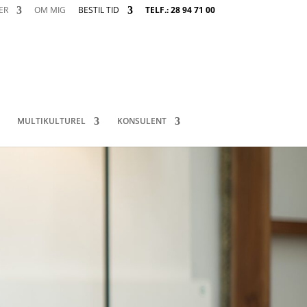
ER
OM MIG
BESTIL TID
TELF.: 28 94 71 00
MULTIKULTUREL
KONSULENT