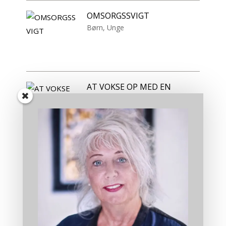
OMSORGSSVIGT
Børn
,
Unge
AT VOKSE OP MED EN
MISBRUGER FORÆLDRE
Dysfunktionelle mønster
,
selvværd
,
Stress
,
Traume
VOKSE OP MED EN
SINDLIDENDE FORÆLDER
Dysfunktionelle mønster
,
Stress
,
Traume