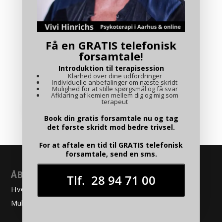
FARMORENS ROLLE –
BEDSTEFORÆLDRE
Familieterapi
,
Forældre-voksne
Få en GRATIS telefonisk
børn
forsamtale!
Introduktion til terapisession
Klarhed over dine udfordringer
Individuelle anbefalinger om næste skridt
Mulighed for at stille spørgsmål og få svar
Afklaring af kemien mellem dig og mig som
terapeut
SE ALLE INDLÆG
Book din gratis forsamtale nu og tag
det første skridt mod bedre trivsel.
For at aftale en tid til GRATIS telefonisk
forsamtale, send en sms.
ÅBNINGSTIDER
Tlf. 28 94 71 00
Hverdage mellem 8.00 og 18.00.
Mulighed for fleksible tider; dag, aften og weekend.